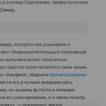
 в столицу Португалии, теперь почти все
Дэвиду.
эвида, которого она усыновила и
 него обнаружился большой спортивный
 из мальчика может получиться
ид страстно хотел посвятить свою жизнь
нды «Бенфика», Мадонна
приняла решение
твести его в лучшие академии дать
ми, но уровень футбола в Америке
ла его разочарование, и я также поняла,
новку», — призналась звезда.