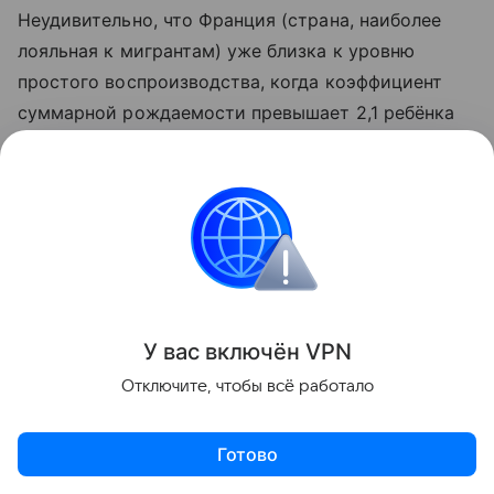
Неудивительно, что Франция (страна, наиболее
лояльная к мигрантам) уже близка к уровню
простого воспроизводства, когда коэффициент
суммарной рождаемости превышает 2,1 ребёнка
на женщину. Вот только рады ли этому коренные
французы?
У вас включ
ён
V
P
N
Отключите, чтобы всё работало
Готово