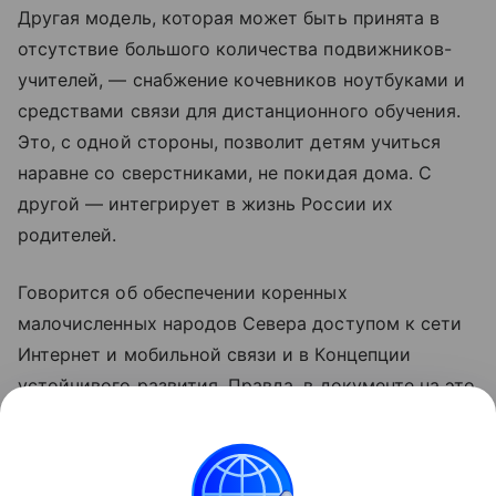
Другая модель, которая может быть принята в
отсутствие большого количества подвижников-
учителей, — снабжение кочевников ноутбуками и
средствами связи для дистанционного обучения.
Это, с одной стороны, позволит детям учиться
наравне со сверстниками, не покидая дома. С
другой — интегрирует в жизнь России их
родителей.
Говорится об обеспечении коренных
малочисленных народов Севера доступом к сети
Интернет и мобильной связи и в Концепции
устойчивого развития. Правда, в документе на это
отводится время до начала 2018 года.
Читайте также:
Домашнее образование: все о