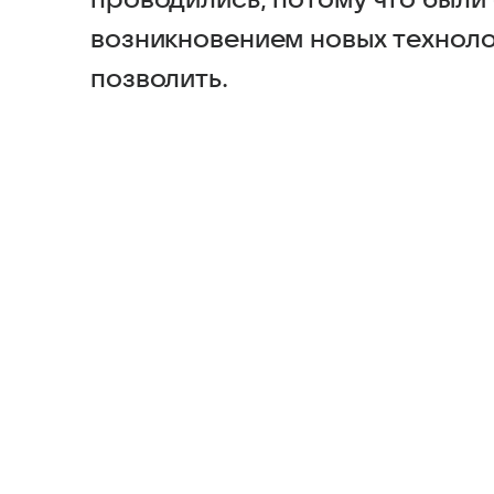
проводились, потому что были 
возникновением новых техноло
позволить.