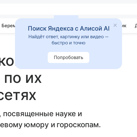
Беременность
Развитие
Почемучка
Учебник
Поиск Яндекса с Алисой AI
Найдёт ответ, картинку или видео —
быстро и точно
ков можно
Попробовать
 по их
сетях
, посвященные науке и
тевому юмору и гороскопам.