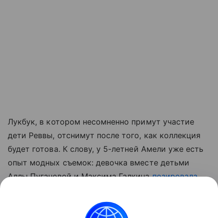
Лукбук, в котором несомненно примут участие
дети Реввы, отснимут после того, как коллекция
будет готова. К слову, у 5-летней Амели уже есть
опыт модных съемок: девочка вместе детьми
Аллы Пугачевой и Максима Галкина
позировала
для лукбука коллекции Valentin Yudashkin Kids
.
Читайте также:
Самые красивые дети-модели из