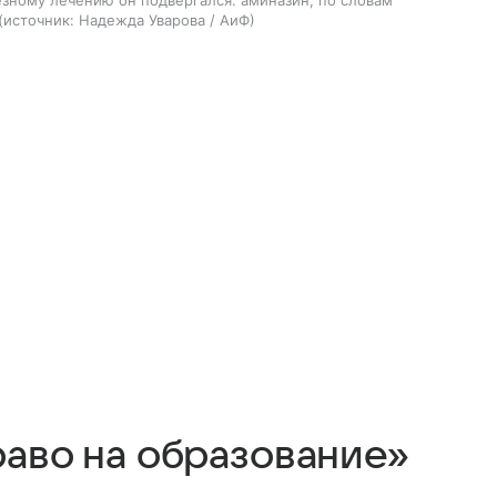
езному лечению он подвергался: аминазин, по словам
источник:
Надежда Уварова / АиФ
раво на образование»