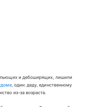
̆, пьющих и дебоширящих, лишили
тдоме
, один: деду, единственному
нство из-за возраста.