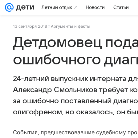
Летний отдых
Новости
Статьи
13 сентября 2018
Аргументы и факты
Детдомовец подал
ошибочного диаг
24-летний выпускник интерната д
Александр Смольников требует к
за ошибочно поставленный диагноз
олигофреном, но оказалось, он бы
События, предшествовавшие судебному проц