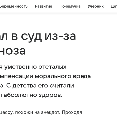
Беременность
Развитие
Почемучка
Учебник
Де
 в суд из-за
ноза
ля умственно отсталых
омпенсации морального вреда
. С детства его считали
л абсолютно здоров.
ессу, похожи на анекдот. Проходя