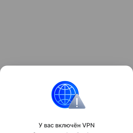
Читайте также:
Как передать ребенку «хорошие»
гены
.
Звёздные родители
Фото
У вас включ
ён
V
P
N