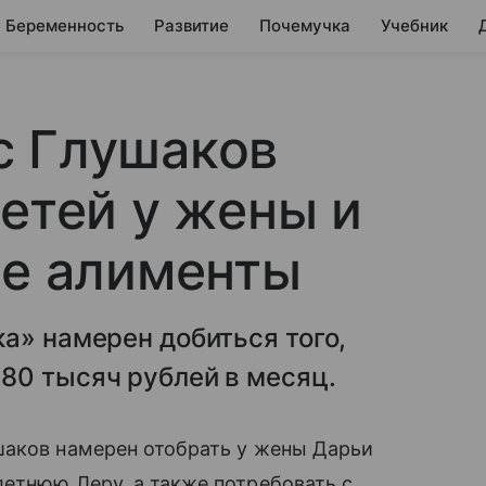
Беременность
Развитие
Почемучка
Учебник
с Глушаков
детей у жены и
ее алименты
а» намерен добиться того,
80 тысяч рублей в месяц.
шаков намерен отобрать у жены Дарьи
летнюю Леру, а также потребовать с