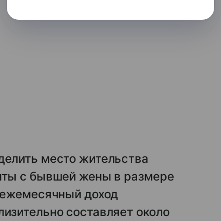
еделить место жительства
нты с бывшей жены в размере
я ежемесячный доход
лизительно составляет около