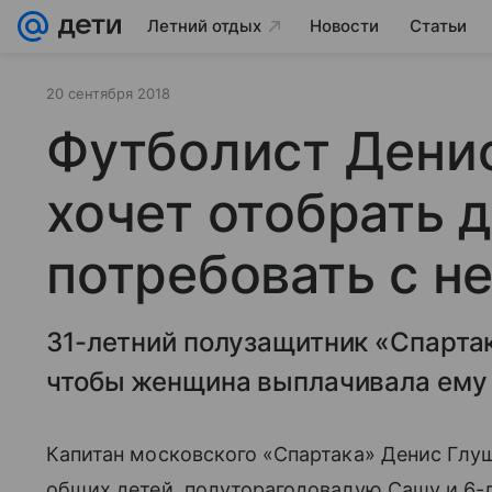
Летний отдых
Новости
Статьи
20 сентября 2018
Футболист Дени
хочет отобрать 
потребовать с н
31-летний полузащитник «Спартак
чтобы женщина выплачивала ему 
Капитан московского «Спартака» Денис Глу
общих детей, полуторагодовалую Сашу и 6-