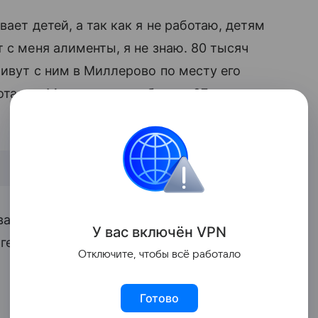
ает детей, а так как я не работаю, детям
 с меня алименты, я не знаю. 80 тысяч
живут с ним в Миллерово по месту его
ботает в Москве», — сообщила 27-летняя
ванию стоматолог-хирург, пытается
У вас включ
ён
V
P
N
гей Жорин, который будет представлять
Отключите, чтобы всё работало
Готово