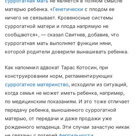
суррогатная мать
не является в полном смысле
матерью ребенка. «
Генетически
с плодом ее
ничего не связывает. Кровеносные системы
суррогатной матери и плода напрямую не
сообщаются», — сказал Свитнев, добавив, что
суррогатная мать выполняет функции няни,
которой родители доверили вынашивать ребенка.
Как напомнил адвокат Тарас Котосин, при
конструировании норм, регламентирующих
суррогатное материнство
, исходили из ситуаций,
когда семья не может иметь ребенка, например,
по медицинским показаниям. И это тоже отличает
передачу ребенка, выношенного суррогатной
матерью, от передачи и даже продажи уже
рожденного младенца. Эти случаи зачастую никак
не связаны с потерей
фертильности
.