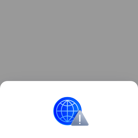
Читайте также:
6 самых многодетных
футболистов
.
Звёздные родители
Многодетные семьи