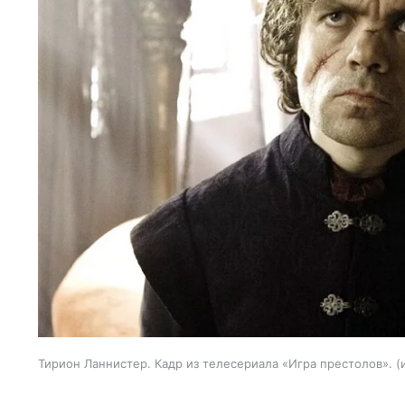
Тирион Ланнистер. Кадр из телесериала «Игра престолов».