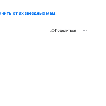
личить от их звездных мам
.
Поделиться