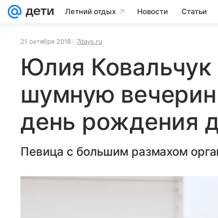
Летний отдых
Новости
Статьи
21 октября 2018
7days.ru
Юлия Ковальчук
шумную вечерин
день рождения 
Певица с большим размахом орга