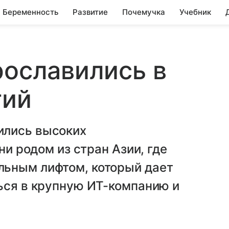
Беременность
Развитие
Почемучка
Учебник
рославились в
гий
ились высоких
ни родом из стран Азии, где
льным лифтом, который дает
ься в крупную ИТ-компанию и