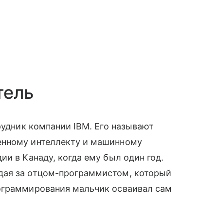
тель
рудник компании IBM. Его называют
енному интеллекту и машинному
и в Канаду, когда ему был один год.
дая за отцом-программистом, который
рограммирования мальчик осваивал сам