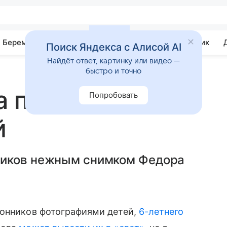
Беременность
Развитие
Почемучка
Учебник
Поиск Яндекса с Алисой AI
Найдёт ответ, картинку или видео —
быстро и точно
а показала
Попробовать
й
чиков нежным снимком Федора
онников фотографиями детей,
6-летнего