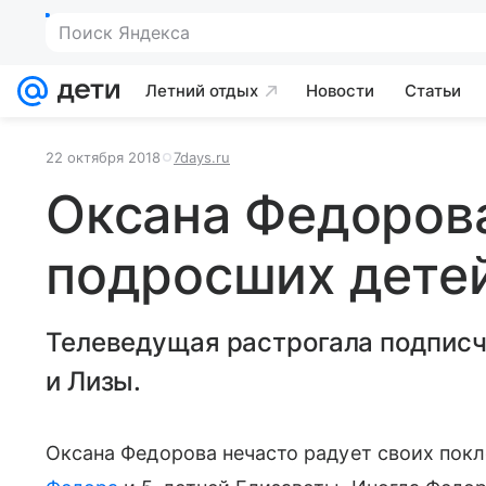
Поиск Яндекса
Летний отдых
Новости
Статьи
22 октября 2018
7days.ru
Оксана Федоров
подросших дете
Телеведущая растрогала подпис
и Лизы.
Оксана Федорова нечасто радует своих покл