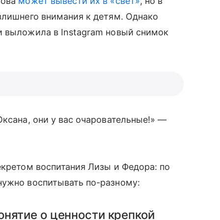
рова
может вывести их в «свет»
, но в
злишнего внимания к детям. Однако
 выложила в Instagram новый снимок
Оксана, они у вас очаровательные!» —
екретом воспитания Лизы и Федора: по
нужно воспитывать по-разному:
онятие о ценности крепкой