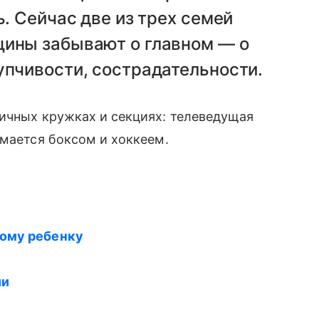
ь. Сейчас две из трех семей
щины забывают о главном — о
упчивости, сострадательности.
личных кружках и секциях: телеведущая
имается боксом и хоккеем.
вому ребенку
ии