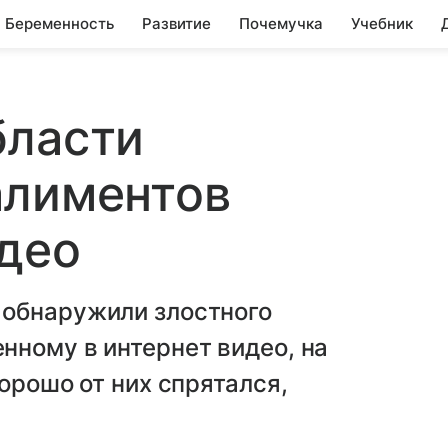
Беременность
Развитие
Почемучка
Учебник
бласти
алиментов
део
 обнаружили злостного
нному в интернет видео, на
орошо от них спрятался,