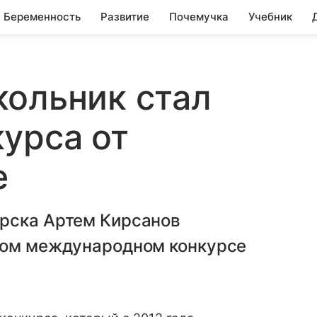
Беременность
Развитие
Почемучка
Учебник
кольник стал
урса от
e
рска Артем Кирсанов
ном международном конкурсе