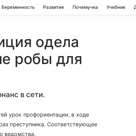
Беременность
Развитие
Почемучка
Учебник
иция одела
ые робы для
нанс в сети.
й урок профориентации, в ходе
образ преступника. Соответствующее
го ведомства.