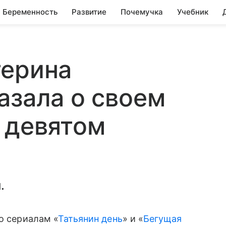
Беременность
Развитие
Почемучка
Учебник
терина
азала о своем
 девятом
.
по сериалам
«
Татьянин день
» и «
Бегущая