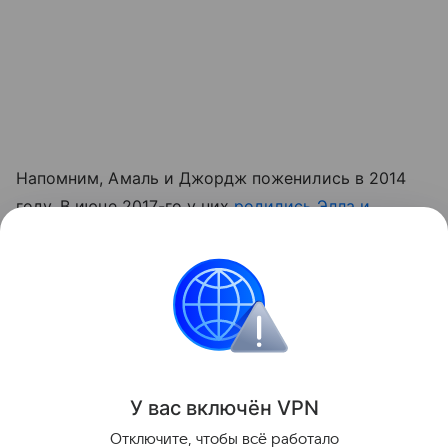
Напомним, Амаль и Джордж поженились в 2014
году. В июне 2017-го у них
родились Элла и
Александр
.
Читайте также:
10 звезд, у которых родились
близнецы или двойняшки
.
Звёздные родители
Близнецы
У вас включ
ён
V
P
N
Поделиться
Отключите, чтобы всё работало