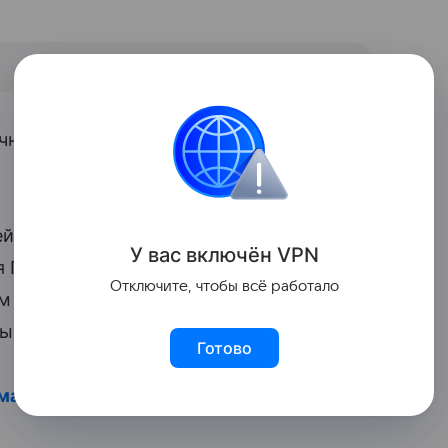
ичном антураже и в стильных нарядах и
̆. В 2015 году Навка
вышла замуж
за
У вас включ
ён
V
P
N
Пескова. В августе 2014 года у пары
Отключите, чтобы всё работало
ом Александром Жулиным у Татьяны есть
ых детей от предыдущих отношений.
Готово
 мама должна научить свою дочь