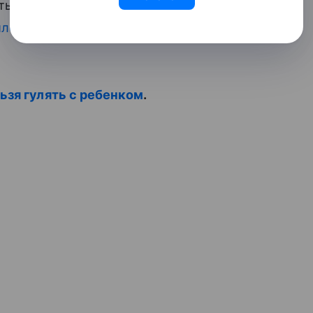
ть прадеда Безрукова. У пары также есть
лось два года
. Кроме того, у артиста, по
ьзя гулять с ребенком
.