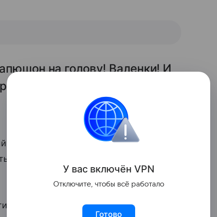
Капюшон на голову! Валенки! И
руто!
̆ молодой отец!», «Класс! Искренне
ть отцом», — отреагировали подписчики
У вас включ
ён
V
P
N
Отключите, чтобы всё работало
тисон,
появился на свет
в конце ноября
Готово