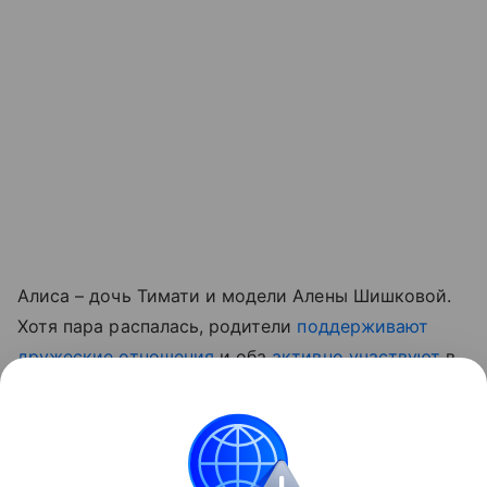
Алиса – дочь Тимати и модели Алены Шишковой.
Хотя пара распалась, родители
поддерживают
дружеские отношения
и оба
активно участвуют
в
жизни ребенка.
Читайте также:
Женские имена, вошедшие в
моду благодаря песням
.