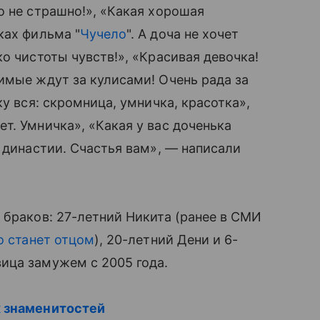
го не страшно!», «Какая хорошая
ках фильма "
Чучело
". А доча не хочет
о чистоты чувств!», «Красивая девочка!
бимые ждут за кулисами! Очень рада за
ку вся: скромница, умничка, красотка»,
т. Умничка», «Какая у вас доченька
̆ династии. Счастья вам», — написали
 браков: 27-летний Никита (ранее в СМИ
о станет отцом
), 20-летний Дени и 6-
ица замужем с 2005 года.
 знаменитостей