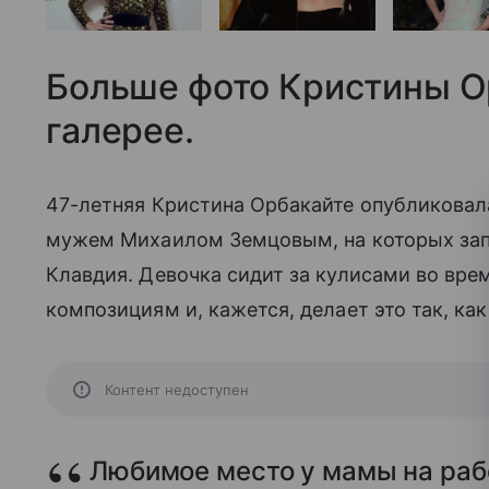
Больше фото Кристины Ор
галерее.
47-летняя Кристина Орбакайте опубликовала
мужем Михаилом Земцовым, на которых запе
Клавдия. Девочка сидит за кулисами во вре
композициям и, кажется, делает это так, как
Контент недоступен
Любимое место у мамы на рабо