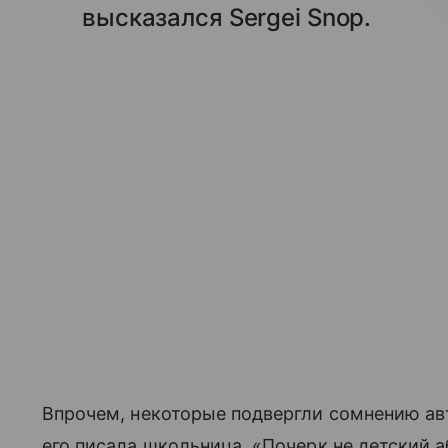
высказался Sergei Snop.
Впрочем, некоторые подвергли сомнению авто
его писала школьница. «Почерк не детский