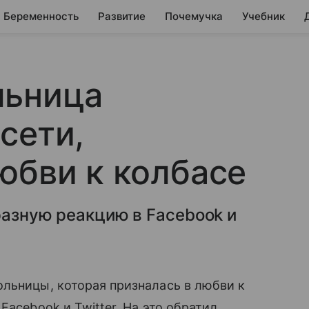
Беременность
Развитие
Почемучка
Учебник
льница
сети,
юбви к колбасе
разную реакцию в Facebook и
льницы, которая призналась в любви к
Facebook и Twitter. На это обратил