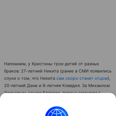
Напомним, у Кристины трое детей от разных
браков: 27-летний Никита (ранее в СМИ появились
слухи о том, что Никита
сам скоро станет отцом
),
20-летний Дени и 6-летняя Клавдия. За Михаилом
Земцовым, отцом Клавдии, певица замужем с
2005 года.
Читайте также:
7 хитростей для общения с