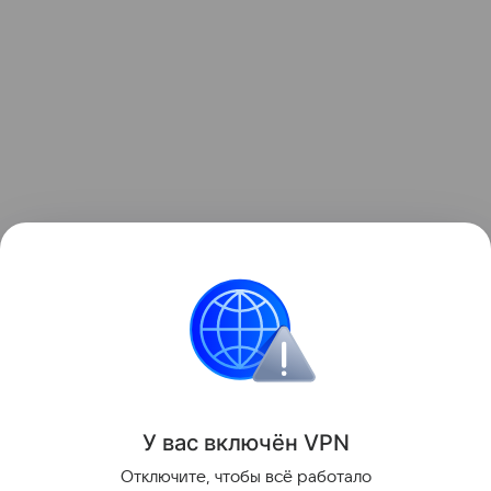
Читайте также:
Хитрости многодетных мам,
которые пригодятся всем родителям
.
Материнство
Звёздные родители
Всё о рода
У вас включ
ён
V
P
N
Поделиться
Отключите, чтобы всё работало