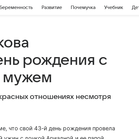
Беременность
Развитие
Почемучка
Учебник
Де
кова
ень рождения с
м мужем
екрасных отношениях несмотря
е, что свой 43-й день рождения провела
 ужин с дочкой Ариадной и ее папой