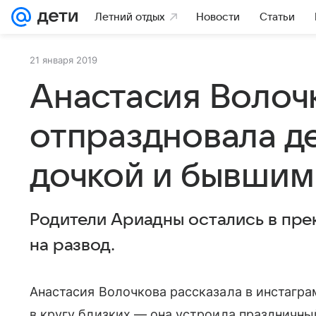
Летний отдых
Новости
Статьи
21 января 2019
Анастасия Волоч
отпраздновала д
дочкой и бывши
Родители Ариадны остались в пр
на развод.
Анастасия Волочкова рассказала в инстаграм
в кругу близких — она устроила праздничный