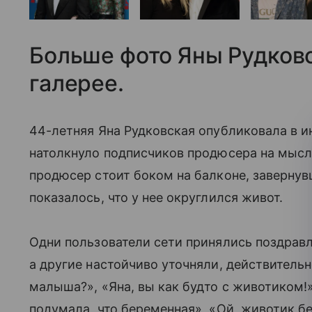
Больше фото Яны Рудковс
галерее.
44-летняя Яна Рудковская опубликовала в и
натолкнуло подписчиков продюсера на мысль
продюсер стоит боком на балконе, завернувш
показалось, что у нее округлился живот.
Одни пользователи сети принялись поздравл
а другие настойчиво уточняли, действитель
малыша?», «Яна, вы как будто с животиком!»
подумала, что беременная», «Ой, животик б