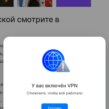
кой смотрите в
нстаграме неоднозначное фото, которое
, что она в положении. На снимке
ись в плед, из-за чего поклонникам
ять Рудковскую в комментариях к кадру,
У вас включ
ён
V
P
N
но ли она беременна: «Вы ждете
Отключите, чтобы всё работало
, «Яночка, вас можно поздравить», «Я
еременный вы так мило прикрываете»,
Готово