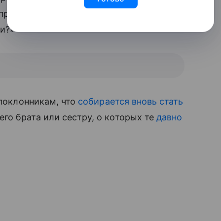
 приснился с вами», «Я подумала, что
ии?»
 поклонникам, что
собирается вновь стать
о брата или сестру, о которых те
давно