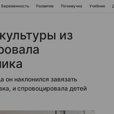
Беременность
Развитие
Почемучка
Учебник
культуры из
ровала
ника
а он наклонился завязать
вка, и спровоцировала детей