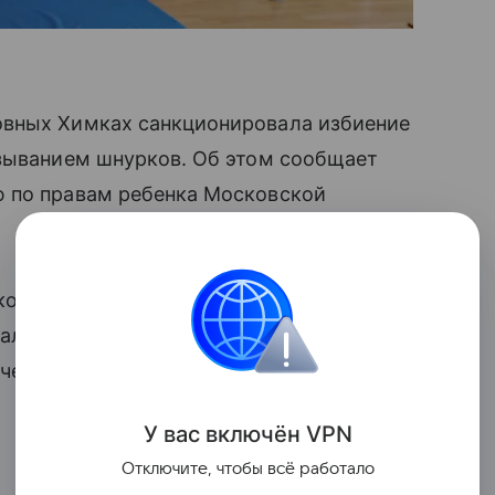
овных Химках санкционировала избиение
языванием шнурков. Об этом сообщает
 по правам ребенка Московской
когда он наклонился завязать шнурки
ла детей на его избиение. Как рассказал
ченик упал, после чего учительница
У вас включ
ён
V
P
N
Отключите, чтобы всё работало