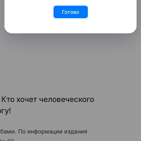
Готово
 Кто хочет человеческого
гу!
ибами. По информации издания