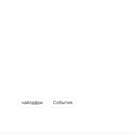
чайлдфри
События