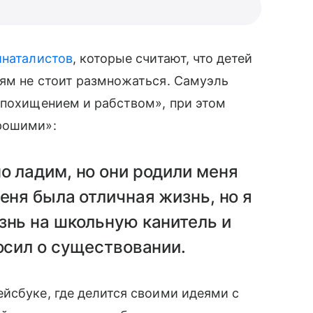
инаталистов
, которые считают, что детей
дям не стоит размножаться. Самуэль
 «похищением и рабством», при этом
рошими»:
о ладим, но они родили меня
еня была отличная жизнь, но я
знь на школьную канитель и
росил о существовании.
йсбуке, где делится своими идеями с