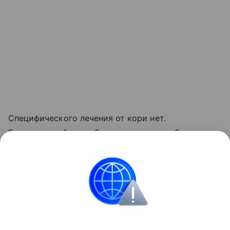
Специфического лечения от кори нет.
Единственный способ предотвратить заболевание
— вакцинация.
Читайте также:
10 опасных заблуждений о кори
.
здоровье
Здоровье детей