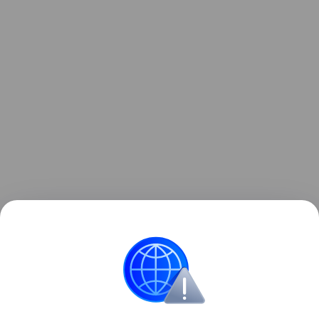
Читайте также:
8 способов оригинально
отметить детский день рождения
.
Звёздные родители
День рождения