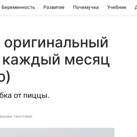
Беременность
Развитие
Почемучка
Учебник
 оригинальный
ь каждый месяц
о)
бка от пиццы.
зными текстами.