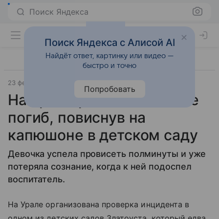
Поиск Яндекса
Поиск Яндекса с Алисой AI
Найдёт ответ, картинку или видео —
быстро и точно
23 февраля 2019
"Российская газета"
Попробовать
На Урале ребенок едва не
погиб, повиснув на
капюшоне в детском саду
Девочка успела провисеть полминуты и уже
потеряла сознание, когда к ней подоспел
воспитатель.
На Урале организована проверка инцидента в
одном из детских садов Златоуста, который едва