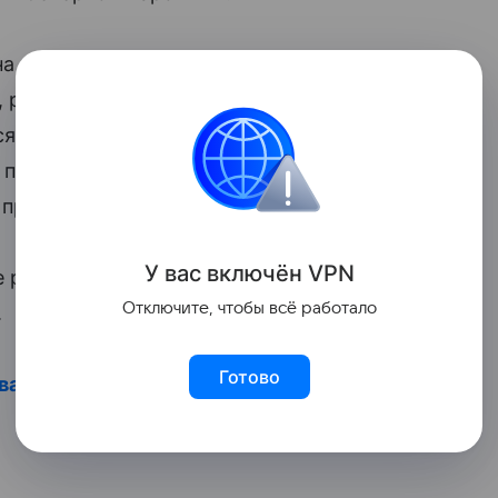
а из Ирландии и сообщила, что нашла
, рассказывает UPI. В послании
я с Лорой. Позже ей написала дочь
 переписывается с целой ирландской
 преодолела 5600 км.
У вас включ
ён
V
P
N
ее работы школьники бросили в море 70
Отключите, чтобы всё работало
.
Готово
важны для ребенка