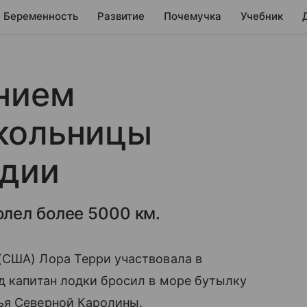
Беременность
Развитие
Почемучка
Учебник
анием
кольницы
ндии
лел более 5000 км.
(США) Лора Терри участвовала в
д капитан лодки бросил в море бутылку
ья Северной Каролины.