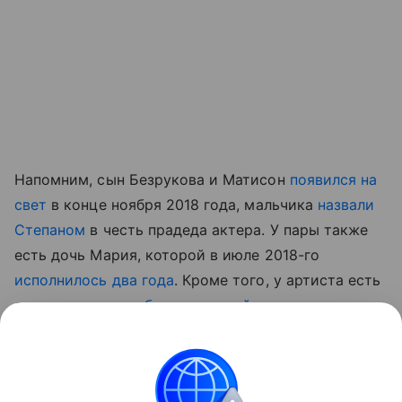
Напомним, сын Безрукова и Матисон
появился на
свет
в конце ноября 2018 года, мальчика
назвали
Степаном
в честь прадеда актера. У пары также
есть дочь Мария, которой в июле 2018-го
исполнилось два года
. Кроме того, у артиста есть
двое старших
внебрачных детей
.
Читайте также:
Какие детские фото не стоит
выкладывать в соцсети