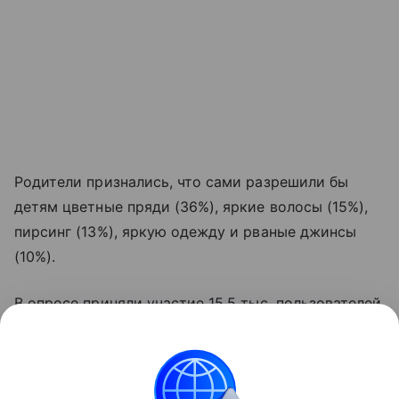
Родители признались, что сами разрешили бы
детям цветные пряди (36%), яркие волосы (15%),
пирсинг (13%), яркую одежду и рваные джинсы
(10%).
В опросе приняли участие 15,5 тыс. пользователей
Дети Mail.ru.
Читайте также:
За что ученика могут не пустить в