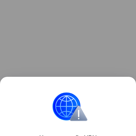
Источник:
Православие и мир
Читайте также:
Устала быть мамой
.
Материнство
происшествия