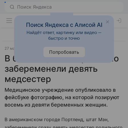
Поиск Яндекса с Алисой AI
Найдёт ответ, картинку или видео —
быстро и точно
27 марта 2019
Lenta.Ru
Попробовать
В больнице одновременно
забеременели девять
медсестер
Медицинское учреждение опубликовало в
фейсбуке фотографию, на которой позируют
восемь из девяти беременных женщин.
В американском городе Портленд, штат Мэн,
забеременели сразу девять медсестер родильного