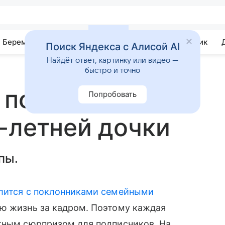
Беременность
Развитие
Почемучка
Учебник
Поиск Яндекса с Алисой AI
Найдёт ответ, картинку или видео —
быстро и точно
 показал
Попробовать
-летней дочки
пы.
лится с поклонниками семейными
ую жизнь за кадром. Поэтому каждая
ятным сюрпризом для подписчиков. На