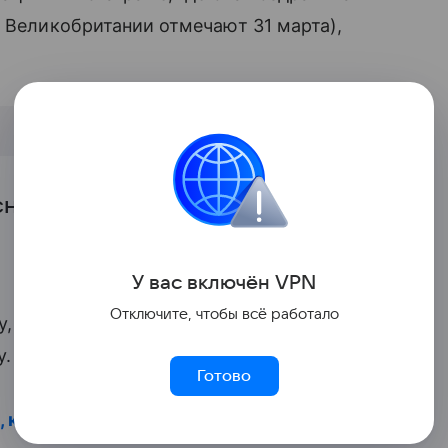
в Великобритании отмечают 31 марта),
сных девочек!
У вас включ
ён
V
P
N
Отключите, чтобы всё работало
у, кроме новорожденной они
у.
Готово
 которые души не чают в своих дочках
.