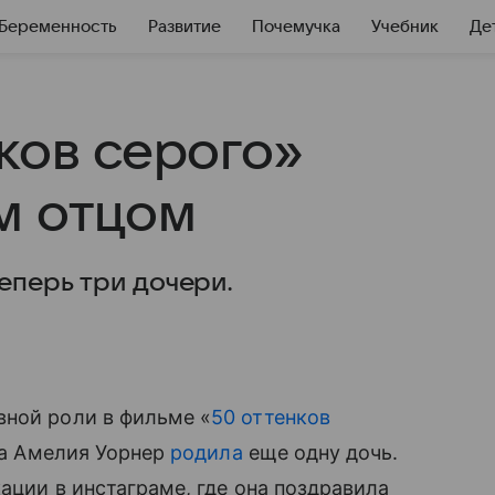
Беременность
Развитие
Почемучка
Учебник
Де
ков серого»
м отцом
еперь три дочери.
вной роли в фильме «
50 оттенков
уга Амелия Уорнер
родила
еще одну дочь.
ации в инстаграме, где она поздравила