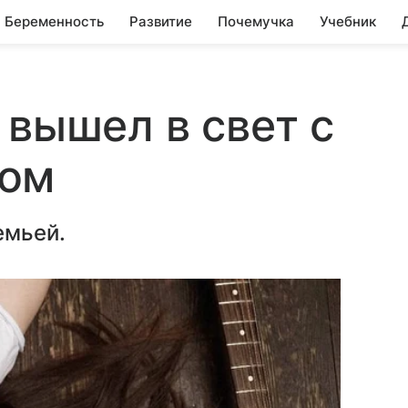
Беременность
Развитие
Почемучка
Учебник
 вышел в свет с
ном
емьей.