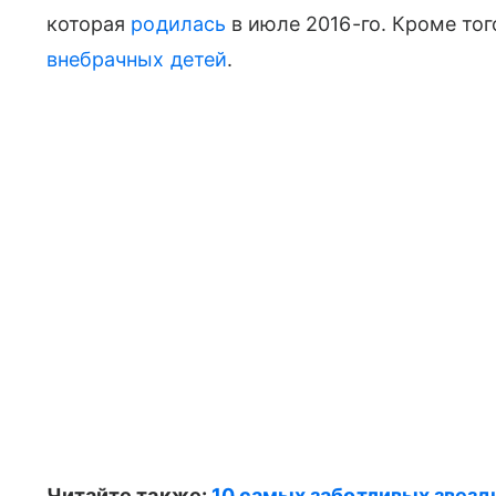
которая
родилась
в июле 2016-го. Кроме тог
внебрачных детей
.
Читайте также:
10 самых заботливых звезд