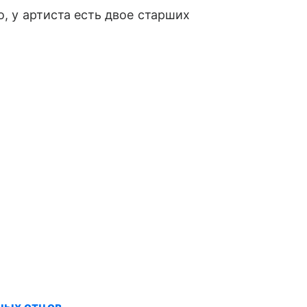
о, у артиста есть двое старших
ных отцов
.