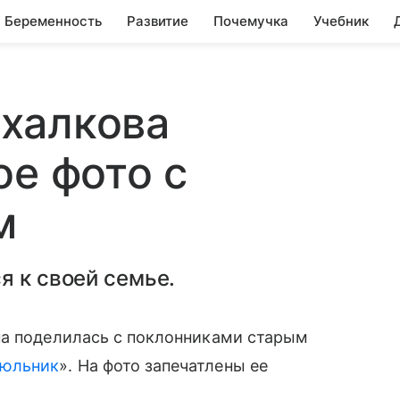
Беременность
Развитие
Почемучка
Учебник
халкова
ое фото с
м
я к своей семье.
на поделилась с поклонниками старым
рюльник
». На фото запечатлены ее