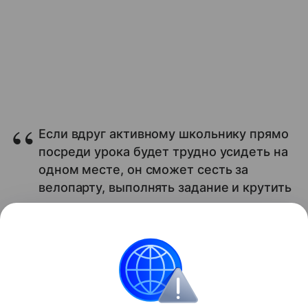
Если вдруг активному школьнику прямо
посреди урока будет трудно усидеть на
одном месте, он сможет сесть за
велопарту, выполнять задание и крутить
педали.
Читайте также:
Что делать, если ребенок не
хочет идти в школу
Школа