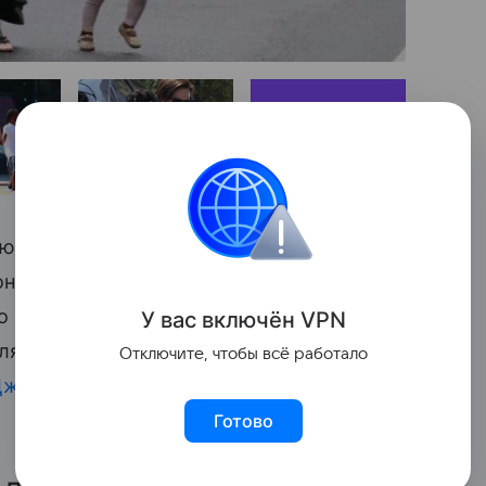
16
ю, в котором рассказала о своих детях
а, в 2015-м — девочку Августу). Так,
то
воспитывает 7-летнего сына как дочку
:
У вас включ
ён
V
P
N
яется девочкой — такой же, как и 3-
Отключите, чтобы всё работало
жексону носить платья
и заплетать
Готово