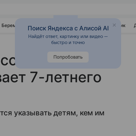
Беременность
Развитие
Почемучка
Учебник
Поиск Яндекса с Алисой AI
Найдёт ответ, картинку или видео —
быстро и точно
ссказала,
Попробовать
ает 7-летнего
ется указывать детям, кем им