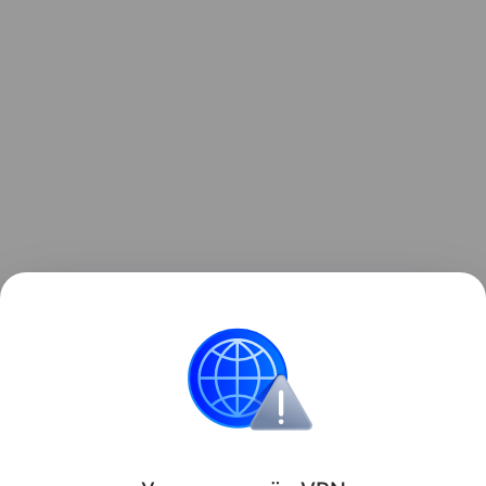
Читайте также:
Что ждет ребенка, который
поедет учиться за границу
.
обучение
Звёздные родители