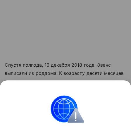
Спустя полгода, 16 декабря 2018 года, Эванс
выписали из роддома. К возрасту десяти месяцев
ее вес достиг четырех килограммов.
Читайте также:
Как выхаживают детей с
экстремально низкой массой тела
здоровье
О детях, родившихся раньше срока