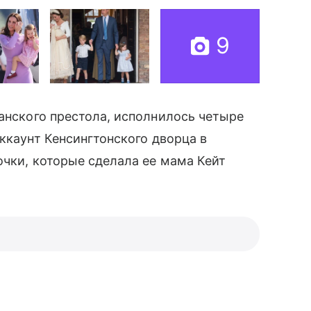
9
танского престола, исполнилось четыре
аккаунт Кенсингтонского дворца в
чки, которые сделала ее мама Кейт